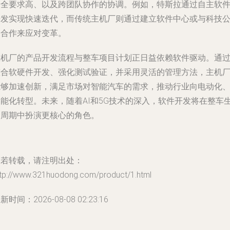
安全要求高、以及跨团队协作的协调。例如，特斯拉通过自主软
开发实现快速迭代，而传统主机厂则通过建立软件中心或与科技
司合作来应对变革。
主机厂的产品开发流程与整车项目计划正日益依赖软件驱动。通
整合软硬件开发、强化测试验证，并采用灵活的管理方法，主机
能够加速创新，满足市场对智能汽车的需求，推动行业向电动化
智能化转型。未来，随着AI和5G技术的深入，软件开发将在整车
命周期中扮演更核心的角色。
如若转载，请注明出处：
ttp://www.321huodong.com/product/1.html
新时间：2026-08-08 02:23:16