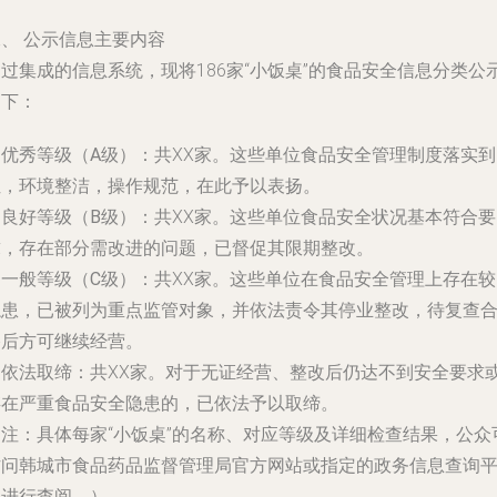
、 公示信息主要内容
过集成的信息系统，现将186家“小饭桌”的食品安全信息分类公
如下：
.
优秀等级（A级）
：共XX家。这些单位食品安全管理制度落实到
位，环境整洁，操作规范，在此予以表扬。
.
良好等级（B级）
：共XX家。这些单位食品安全状况基本符合要
求，存在部分需改进的问题，已督促其限期整改。
.
一般等级（C级）
：共XX家。这些单位在食品安全管理上存在较
隐患，已被列为重点监管对象，并依法责令其停业整改，待复查
格后方可继续经营。
.
依法取缔
：共XX家。对于无证经营、整改后仍达不到安全要求
存在严重食品安全隐患的，已依法予以取缔。
（注：具体每家“小饭桌”的名称、对应等级及详细检查结果，公众
访问韩城市食品药品监督管理局官方网站或指定的政务信息查询
台进行查阅。）