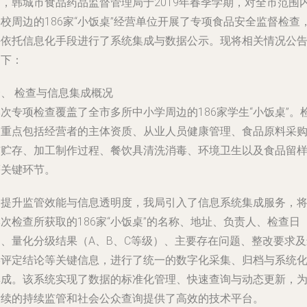
管，韩城市食品药品监督管理局于2019年春季学期，对全市范围
校周边的186家“小饭桌”经营单位开展了专项食品安全监督检查
并依托信息化手段进行了系统集成与数据公示。现将相关情况公
如下：
、 检查与信息集成概况
次专项检查覆盖了全市多所中小学周边的186家学生“小饭桌”。
查重点包括经营者的主体资质、从业人员健康管理、食品原料采
与贮存、加工制作过程、餐饮具清洗消毒、环境卫生以及食品留
等关键环节。
为提升监管效能与信息透明度，我局引入了
信息系统集成服务
，
次检查所获取的186家“小饭桌”的名称、地址、负责人、检查日
期、量化分级结果（A、B、C等级）、主要存在问题、整改要求及
终评定结论等关键信息，进行了统一的数字化采集、归档与系统
集成。该系统实现了数据的标准化管理、快速查询与动态更新，
后续的持续监管和社会公众查询提供了高效的技术平台。