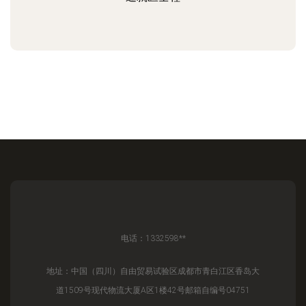
电话：1332598**
地址：中国（四川）自由贸易试验区成都市青白江区香岛大
道1509号现代物流大厦A区1楼42号邮箱自编号04751