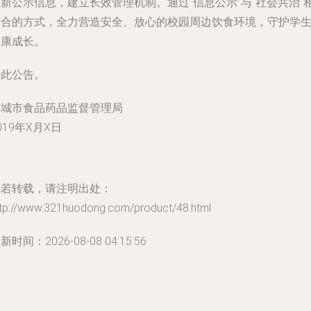
新公示信息，建立长效管理机制。通过“信息公示”与“社会共治”
结合的方式，全力营造安全、放心的校园周边饮食环境，守护学
健康成长。
特此公告。
韩城市食品药品监督管理局
019年X月X日
如若转载，请注明出处：
ttp://www.321huodong.com/product/48.html
新时间：2026-08-08 04:15:56