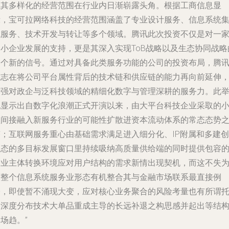
以其多样化的经营范围在行业内日渐崭露头角。根据工商信息显
示，宝可拉网络科技的经营范围涵盖了专业设计服务、信息系统
成服务、技术开发与转让等多个领域。腾讯此次投资不仅是对一
中小企业发展的支持，更是其深入实现ToB战略以及生态协同战略
一个新的信号。通过对具备此类服务功能的公司的投资布局，腾
或志在将公司平台属性背后的技术链和供应链的能力再向前延伸
增强对政企与泛科技领域的精细化数字与管理深耕的服务力。此
也显示出自数字化浪潮正式开演以来，由大平台科技企业采取的
型间接融入新服务行业的可能性扩散进资本流动体系的常态态势
迹；互联网服务重心由基础需求满足进入细分化、IP附属和多建创
生态的多目标发展窗口里持续吸纳高质量供给端的同时提供包容
企业主体转换环境应对用户结构的需求新情出现契机，而这不失
对整个信息系统服务业形态有机整合其与金融市场联系最直接例
子，即使暂不涌现大变，应对核心业务聚合的风险考量也有所谓
延深度分布技术大单品重成主导的长远补退之构思感并起出等结
场趋。”