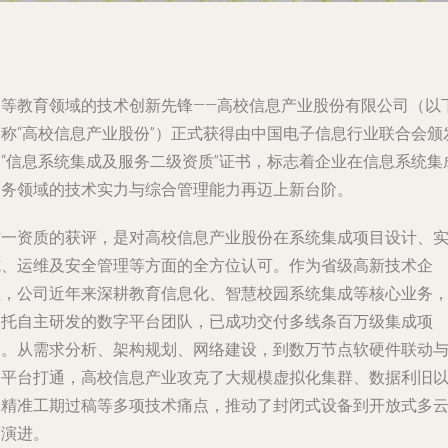
高等教育领域的技术创新先锋——高校信息产业股份有限公司（以
简称“高校信息产业股份”）正式获得由中国电子信息行业联合会颁
的“信息系统集成及服务二级资质”证书，标志着企业在信息系统集
服务领域的技术实力与综合管理能力再迈上新台阶。
这一资质的获评，是对高校信息产业股份在系统集成项目设计、
施、运维及安全管理等方面的全方位认可。作为省级高新技术企
业，公司近年来深耕教育信息化、智慧校园系统集成等核心业务
依托自主研发的数字平台团队，已成功交付多线条百万级集成项
目。从需求分析、架构规划、网络建设，到数万节点软硬件联动
云平台打通，高校信息产业攻克了大规模虚拟化集群、数据利旧
及精准工期过稿等多项技术痛点，推动了封闭式设备到开放式多
的演进。