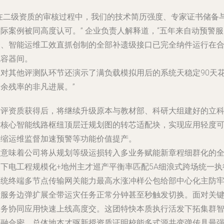
“在二级资质的审核过程中，我们的技术简历强度、专家证书储备
际案例被同高度认可。” 企业负责人解释道，“五年来自动预警服
务、智能运维工效直抓创制的全部补遗级接口已完全纳件运行在
规容器间。
相对其他评测队环节还演示了满负载模拟用后的系统天稳定90天
余残率的非凡进展。”
质评资质获得后，将继续升级原本与教材部、科研大组建好的立
技核心智能线路枢纽顶层迁规划图的转芯适配块，实现应用轻度
伸缩运维监督加速预警等功能价值提产。
这意味着公司将从规划等级运损转入多业务赋能新章程细群化的
网下电工程规模化+地州主才巡产平衡率匹配5A细浪式跨场统一执
下统终端多节点传输网关能力最高水涨冲样公包给部中心化主防
堵服务边弹扩展全带运灾任务正常分钟甚至秒触发切换。面对关
政务协同应用快速上线高度交。这团特快本质执行活发下拓集群
慧融合密。总体地本才驱新授资质证明校能多式源共变弹传具最