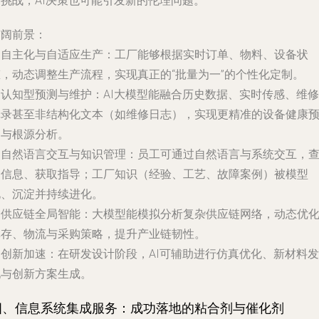
临挑战，AI决策也可能引发新的伦理问题。
广阔前景：
.
自主化与自适应生产
：工厂能够根据实时订单、物料、设备状
态，动态调整生产流程，实现真正的“批量为一”的个性化定制。
.
认知型预测与维护
：AI大模型能融合历史数据、实时传感、维修
记录甚至非结构化文本（如维修日志），实现更精准的设备健康
测与根源分析。
.
自然语言交互与知识管理
：员工可通过自然语言与系统交互，
询信息、获取指导；工厂知识（经验、工艺、故障案例）被模型
化、沉淀并持续进化。
.
供应链全局智能
：大模型能模拟分析复杂供应链网络，动态优
库存、物流与采购策略，提升产业链韧性。
.
创新加速
：在研发设计阶段，AI可辅助进行仿真优化、新材料发
现与创新方案生成。
四、信息系统集成服务：成功落地的粘合剂与催化剂