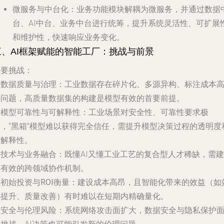
微服务与中台化
：业务功能模块解耦为微服务，并通过数据
台、AI中台、业务中台进行统筹，提升系统灵活性、可扩展
和维护性，快速响应业务变化。
三、AI框架赋能的智能工厂：挑战与前景
主要挑战：
.
数据质量与治理
：工业数据存在碎片化、多源异构、标注成本
等问题，高质量数据集的构建是模型有效的首要前提。
.
模型可靠性与可解释性
：工业场景对安全性、可靠性要求极
高，“黑箱”模型难以获得完全信任，需提升模型决策过程的透明度
可解释性。
.
技术与业务融合
：既懂AI又懂工业工艺的复合型人才稀缺，需建
立有效的跨领域协作机制。
.
初始投资与ROI衡量
：建设成本高昂，且智能化带来的效益（如
率提升、质量改善）有时难以在短期内精确量化。
.
安全与伦理风险
：系统网络攻击面扩大，数据安全与隐私保护